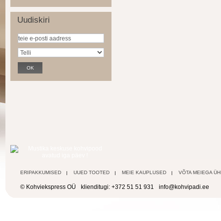
Uudiskiri
ERIPAKKUMISED
UUED TOOTED
MEIE KAUPLUSED
VÕTA MEIEGA Ü
© Kohviekspress OÜ
klienditugi: +372 51 51 931
info@kohvipadi.ee