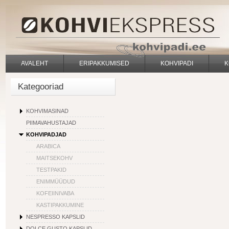
AVALEHT
ERIPAKKUMISED
KOHVIPADI
K
Kategooriad
KOHVIMASINAD
PIIMAVAHUSTAJAD
KOHVIPADJAD
ARABICA
MAITSEKOHV
TESTPAKID
ENIMMÜÜDUD
KOFEIINIVABA
KASTIPAKKUMINE
NESPRESSO KAPSLID
DOLCE GUSTO KAPSLID