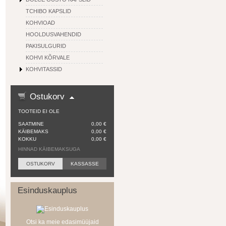
TCHIBO KAPSLID
KOHVIOAD
HOOLDUSVAHENDID
PAKISULGURID
KOHVI KÕRVALE
KOHVITASSID
Ostukorv
TOOTEID EI OLE
SAATMINE
0,00 €
KÄIBEMAKS
0,00 €
KOKKU
0,00 €
HINNAD KÄIBEMAKSUGA
OSTUKORV
KASSASSE
Esinduskauplus
Otsi ka meie edasimüüjaid