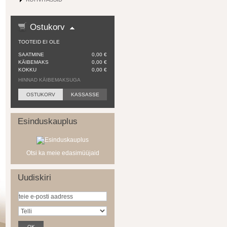
Ostukorv
TOOTEID EI OLE
SAATMINE
0,00 €
KÄIBEMAKS
0,00 €
KOKKU
0,00 €
HINNAD KÄIBEMAKSUGA
OSTUKORV
KASSASSE
Esinduskauplus
Otsi ka meie edasimüüjaid
Uudiskiri