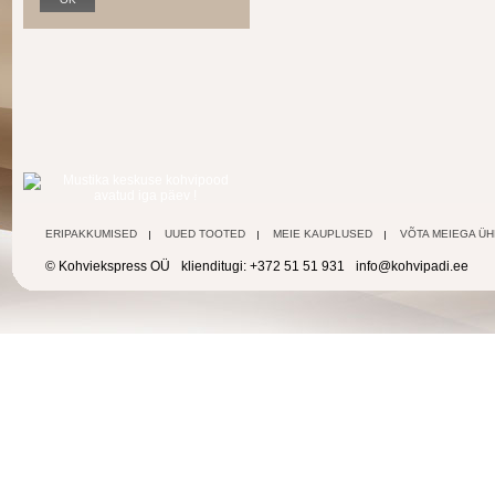
ERIPAKKUMISED
UUED TOOTED
MEIE KAUPLUSED
VÕTA MEIEGA Ü
© Kohviekspress OÜ
klienditugi: +372 51 51 931
info@kohvipadi.ee