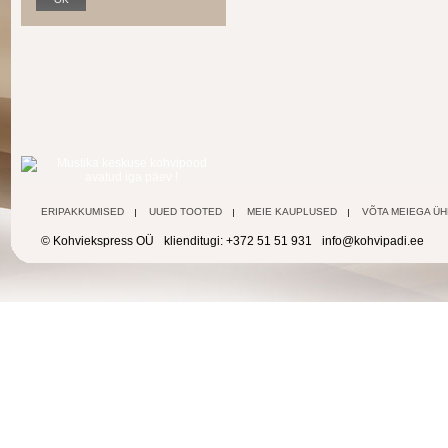
ERIPAKKUMISED
UUED TOOTED
MEIE KAUPLUSED
VÕTA MEIEGA Ü
© Kohviekspress OÜ
klienditugi: +372 51 51 931
info@kohvipadi.ee