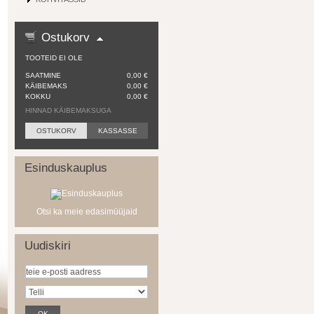
Ostukorv
TOOTEID EI OLE
SAATMINE
0,00 €
KÄIBEMAKS
0,00 €
KOKKU
0,00 €
HINNAD KÄIBEMAKSUGA
OSTUKORV
KASSASSE
Esinduskauplus
Otsi ka meie edasimüüjaid
Uudiskiri