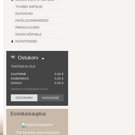
TCHIBO KAPSLID
KOHVIOAD
HOOLDUSVAHENDID
PAKISULGURID
KOHVI KÕRVALE
KOHVITASSID
Ostukorv
TOOTEID EI OLE
SAATMINE
0,00 €
KÄIBEMAKS
0,00 €
KOKKU
0,00 €
HINNAD KÄIBEMAKSUGA
OSTUKORV
KASSASSE
Esinduskauplus
Otsi ka meie edasimüüjaid