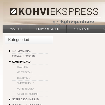
AVALEHT
ERIPAKKUMISED
KOHVIPADI
K
Kategooriad
KOHVIMASINAD
PIIMAVAHUSTAJAD
KOHVIPADJAD
ARABICA
MAITSEKOHV
TESTPAKID
ENIMMÜÜDUD
KOFEIINIVABA
KASTIPAKKUMINE
NESPRESSO KAPSLID
DOLCE GUSTO KAPSLID