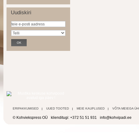
Uudiskiri
ERIPAKKUMISED
UUED TOOTED
MEIE KAUPLUSED
VÕTA MEIEGA Ü
© Kohviekspress OÜ
klienditugi: +372 51 51 931
info@kohvipadi.ee