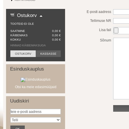
E-posti aadress
Ostukorv
Tellimuse NR
TOOTEID EI OLE
Lisa fail
SAATMINE
0,00 €
KÄIBEMAKS
0,00 €
KOKKU
0,00 €
Sõnum
HINNAD KÄIBEMAKSUGA
OSTUKORV
KASSASSE
Esinduskauplus
Otsi ka meie edasimüüjaid
Uudiskiri