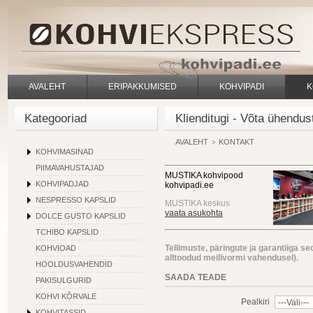
AVALEHT
ERIPAKKUMISED
KOHVIPADI
K
Kategooriad
Klienditugi - Võta ühendus
AVALEHT
KONTAKT
>
KOHVIMASINAD
PIIMAVAHUSTAJAD
MUSTIKA kohvipood
KOHVIPADJAD
kohvipadi.ee
NESPRESSO KAPSLID
MUSTIKA keskus
vaata asukohta
DOLCE GUSTO KAPSLID
TCHIBO KAPSLID
Tellimuste, päringute ja garantiiga s
KOHVIOAD
alltoodud meilivormi vahendusel).
HOOLDUSVAHENDID
SAADA TEADE
PAKISULGURID
KOHVI KÕRVALE
Pealkiri
KOHVITASSID