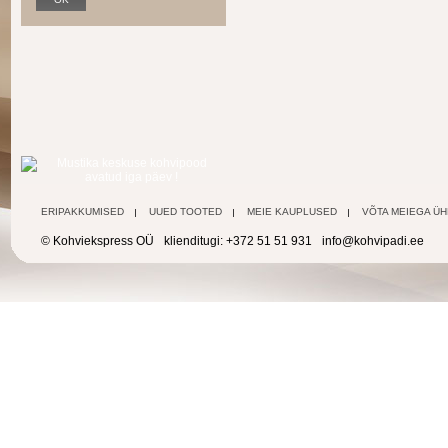
ERIPAKKUMISED
UUED TOOTED
MEIE KAUPLUSED
VÕTA MEIEGA Ü
© Kohviekspress OÜ
klienditugi: +372 51 51 931
info@kohvipadi.ee