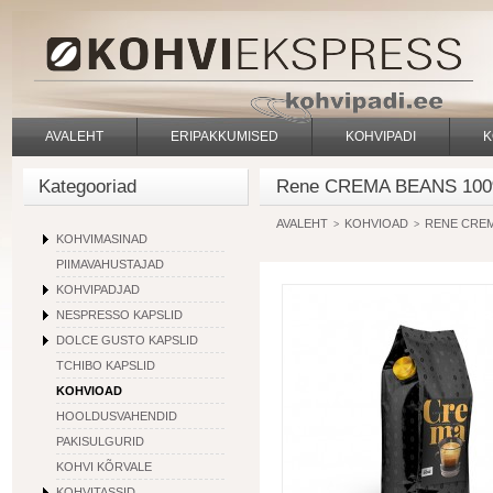
AVALEHT
ERIPAKKUMISED
KOHVIPADI
K
Kategooriad
Rene CREMA BEANS 100%
AVALEHT
KOHVIOAD
RENE CREM
>
>
KOHVIMASINAD
PIIMAVAHUSTAJAD
KOHVIPADJAD
NESPRESSO KAPSLID
DOLCE GUSTO KAPSLID
TCHIBO KAPSLID
KOHVIOAD
HOOLDUSVAHENDID
PAKISULGURID
KOHVI KÕRVALE
KOHVITASSID