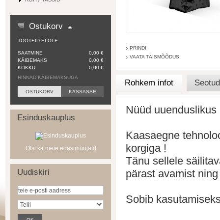
Ostukorv
TOOTEID EI OLE
PRINDI
SAATMINE
0,00 €
VAATA TÄISMÕÕDUS
KÄIBEMAKS
0,00 €
KOKKU
0,00 €
HINNAD KÄIBEMAKSUGA
Rohkem infot
Seotud
OSTUKORV
KASSASSE
Nüüd uuenduslikus 
Esinduskauplus
Kaasaegne tehnoloo
korgiga !
Otsi ka meie edasimüüjaid
Tänu sellele säilita
Uudiskiri
pärast avamist ning
Sobib kasutamiseks