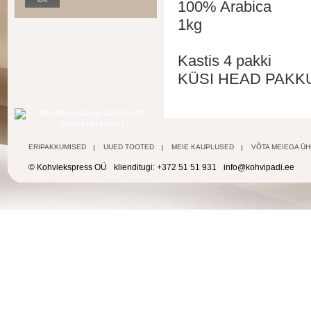
100% Arabica
1kg
Kastis 4 pakki
KÜSI HEAD PAKKU
ERIPAKKUMISED
UUED TOOTED
MEIE KAUPLUSED
VÕTA MEIEGA Ü
© Kohviekspress OÜ
klienditugi: +372 51 51 931
info@kohvipadi.ee