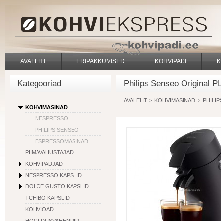
AVALEHT
ERIPAKKUMISED
KOHVIPADI
K
Kategooriad
Philips Senseo Original 
AVALEHT
KOHVIMASINAD
PHILI
>
>
KOHVIMASINAD
NESPRESSO
PHILIPS SENSEO
ESPRESSOMASINAD
PIIMAVAHUSTAJAD
KOHVIPADJAD
NESPRESSO KAPSLID
DOLCE GUSTO KAPSLID
TCHIBO KAPSLID
KOHVIOAD
HOOLDUSVAHENDID