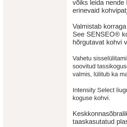
võiks leida nende 
erinevaid kohvipatj
Valmistab korraga 
See SENSEO® kohv
hõrgutavat kohvi 
Vahetu sisselülitam
soovitud tassikogus
valmis, lülitub ka m
Intensity Select liu
koguse kohvi.
Keskkonnasõbralik 
taaskasutatud plas