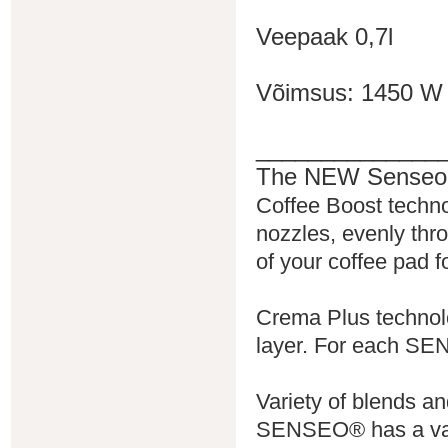
Veepaak 0,7l
Võimsus: 1450 W
______________
The NEW Senseo 
Coffee Boost techno
nozzles, evenly th
of your coffee pad 
Crema Plus technol
layer. For each SE
Variety of blends an
SENSEO® has a vast 