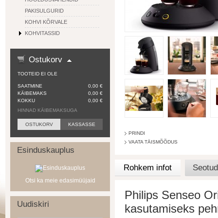
PAKISULGURID
KOHVI KÕRVALE
KOHVITASSID
Ostukorv
TOOTEID EI OLE
SAATMINE
0,00 €
KÄIBEMAKS
0,00 €
KOKKU
0,00 €
HINNAD KÄIBEMAKSUGA
OSTUKORV
KASSASSE
PRINDI
VAATA TÄISMÕÕDUS
Esinduskauplus
Rohkem infot
Seotud
Otsi ka meie edasimüüjaid
Philips Senseo Or
Uudiskiri
kasutamiseks peh