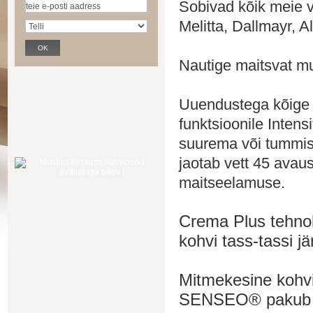
Sobivad kõik meie v
Melitta, Dallmayr, A
Nautige maitsvat m
Uuendustega kõige
funktsioonile Intensi
suurema või tummis
jaotab vett 45 avaus
maitseelamuse.
Crema Plus tehnol
kohvi tass-tassi j
Mitmekesine kohvi
SENSEO® pakub lai