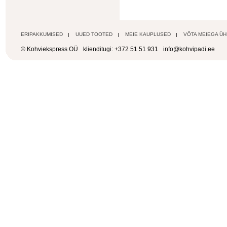
ERIPAKKUMISED
UUED TOOTED
MEIE KAUPLUSED
VÕTA MEIEGA Ü
© Kohviekspress OÜ
klienditugi: +372 51 51 931
info@kohvipadi.ee