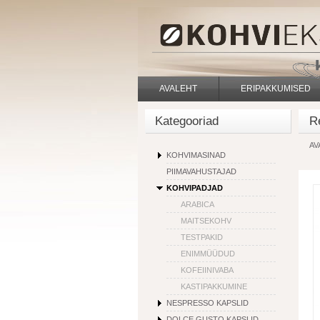
AVALEHT
ERIPAKKUMISED
Kategooriad
R
AV
KOHVIMASINAD
PIIMAVAHUSTAJAD
KOHVIPADJAD
ARABICA
MAITSEKOHV
TESTPAKID
ENIMMÜÜDUD
KOFEIINIVABA
KASTIPAKKUMINE
NESPRESSO KAPSLID
DOLCE GUSTO KAPSLID