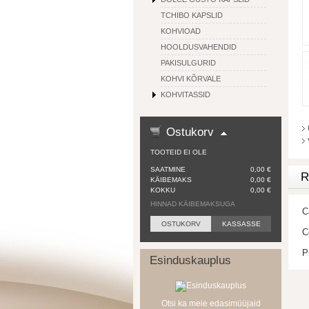
TCHIBO KAPSLID
KOHVIOAD
HOOLDUSVAHENDID
PAKISULGURID
KOHVI KÕRVALE
KOHVITASSID
Ostukorv
TOOTEID EI OLE
SAATMINE
0,00 €
R
KÄIBEMAKS
0,00 €
KOKKU
0,00 €
HINNAD KÄIBEMAKSUGA
C
OSTUKORV
KASSASSE
C
P
Esinduskauplus
Otsi ka meie edasimüüjaid