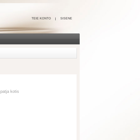
TEIE KONTO
SISENE
patja kotis