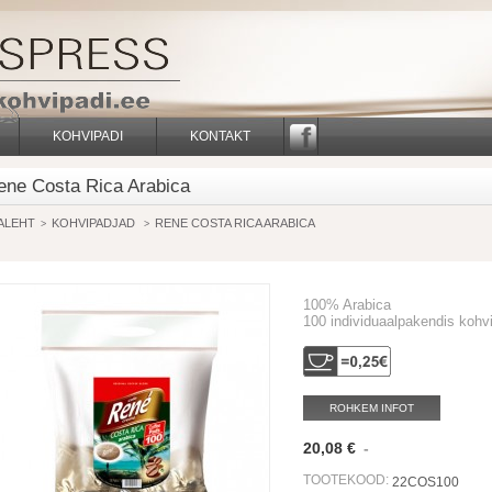
KOHVIPADI
KONTAKT
FACEBOOK
ene Costa Rica Arabica
ALEHT
KOHVIPADJAD
RENE COSTA RICA ARABICA
>
>
100% Arabica
100
individuaalpakendis kohvi
ROHKEM INFOT
20,08 €
-
TOOTEKOOD:
22COS100