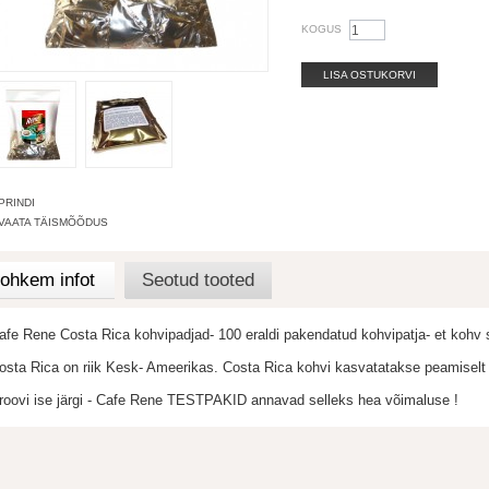
KOGUS
LISA OSTUKORVI
PRINDI
VAATA TÄISMÕÕDUS
ohkem infot
Seotud tooted
afe Rene Costa Rica kohvipadjad- 100 eraldi pakendatud kohvipatja- et kohv 
osta Rica on riik Kesk- Ameerikas. Costa Rica kohvi kasvatatakse peamisel
roovi ise järgi - Cafe Rene TESTPAKID annavad selleks hea võimaluse !