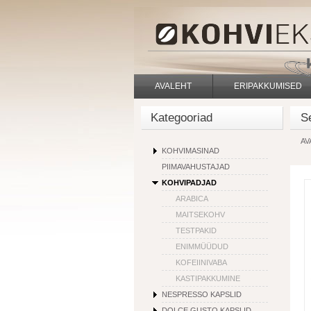
AVALEHT
ERIPAKKUMISED
Kategooriad
S
AV
KOHVIMASINAD
PIIMAVAHUSTAJAD
KOHVIPADJAD
ARABICA
MAITSEKOHV
TESTPAKID
ENIMMÜÜDUD
KOFEIINIVABA
KASTIPAKKUMINE
NESPRESSO KAPSLID
DOLCE GUSTO KAPSLID