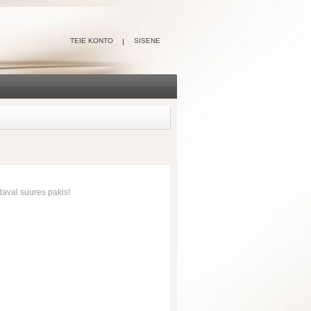
TEIE KONTO
SISENE
daval suures pakis!