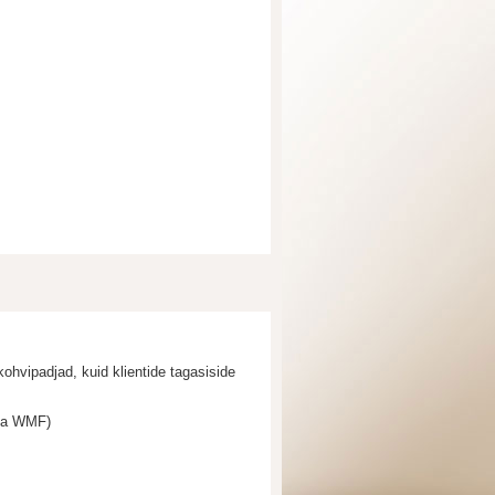
hvipadjad, kuid klientide tagasiside
 ja WMF)