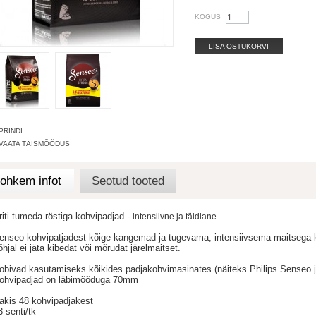
KOGUS
LISA OSTUKORVI
PRINDI
VAATA TÄISMÕÕDUS
ohkem infot
Seotud tooted
riti tumeda röstiga kohvipadjad -
intensiivne ja täidlane
enseo kohvipatjadest kõige kangemad ja tugevama, intensiivsema maitsega ko
õhjal ei jäta kibedat või mõrudat järelmaitset.
obivad kasutamiseks kõikides padjakohvimasinates (näiteks Philips Senseo
ohvipadjad on läbimõõduga 70mm
akis 48 kohvipadjakest
3 senti/tk