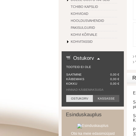
TCHIBO KAPSLID
KOHVIOAD
HOOLDUSVAHENDID
PAKISULGURID
KOHVI KÕRVALE
KOHVITASSID
Ostukorv
TOOTEID EI OLE
SAATMINE
0,00 €
R
KÄIBEMAKS
0,00 €
KOKKU
0,00 €
HINNAD KÄIBEMAKSUGA
E
OSTUKORV
KASSASSE
S
p
Esinduskauplus
S
K
P
Otsi ka meie edasimüüjaid
3