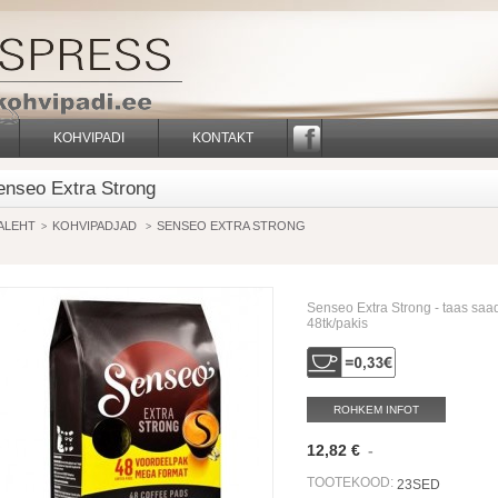
KOHVIPADI
KONTAKT
FACEBOOK
enseo Extra Strong
ALEHT
KOHVIPADJAD
SENSEO EXTRA STRONG
>
>
Senseo Extra Strong - taas saa
48tk/pakis
ROHKEM INFOT
12,82 €
-
TOOTEKOOD:
23SED