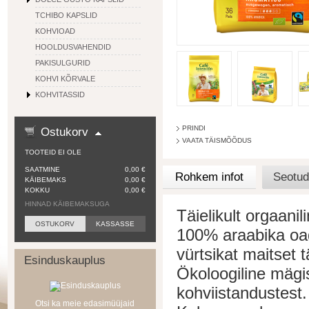
TCHIBO KAPSLID
KOHVIOAD
HOOLDUSVAHENDID
PAKISULGURID
KOHVI KÕRVALE
KOHVITASSID
PRINDI
Ostukorv
VAATA TÄISMÕÕDUS
TOOTEID EI OLE
SAATMINE
0,00 €
Rohkem infot
Seotud
KÄIBEMAKS
0,00 €
KOKKU
0,00 €
HINNAD KÄIBEMAKSUGA
Täielikult orgaanil
OSTUKORV
KASSASSE
100% araabika oa
vürtsikat maitset 
Esinduskauplus
Ökoloogiline mägis
kohviistandustest.
Otsi ka meie edasimüüjaid