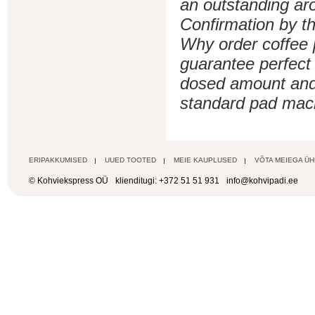
an outstanding ar
Confirmation by 
Why order coffee 
guarantee perfect 
dosed amount and 
standard pad mach
ERIPAKKUMISED
UUED TOOTED
MEIE KAUPLUSED
VÕTA MEIEGA Ü
© Kohviekspress OÜ
klienditugi: +372 51 51 931
info@kohvipadi.ee