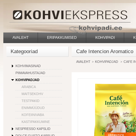
AVALEHT
ERIPAKKUMISED
KOHVIPADI
K
Kategooriad
Cafe Intencion Aromatico
AVALEHT
KOHVIPADJAD
CAFE I
>
>
KOHVIMASINAD
PIIMAVAHUSTAJAD
KOHVIPADJAD
ARABICA
MAITSEKOHV
TESTPAKID
ENIMMÜÜDUD
KOFEIINIVABA
KASTIPAKKUMINE
NESPRESSO KAPSLID
DOLCE GUSTO KAPSLID