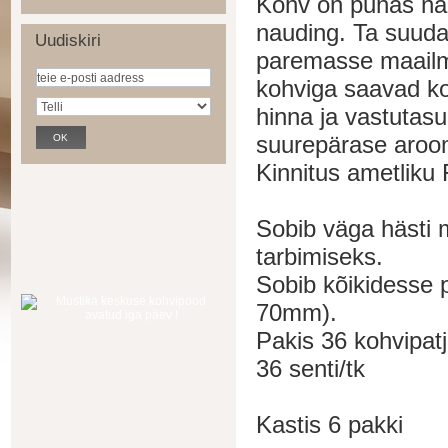
Kohv on puhas nau
nauding. Ta suuda
Uudiskiri
paremasse maailma
kohviga saavad koh
hinna ja vastutas
suurepärase aroo
Kinnitus ametlik
Sobib väga hästi 
tarbimiseks.
Sobib kõikidesse 
70mm).
Pakis 36 kohvipat
36 senti/tk
Kastis 6 pakki