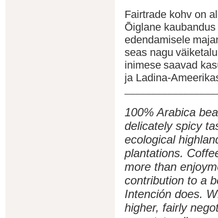
Fairtrade kohv on a
Õiglane kaubandus
edendamisele
majan
seas na
gu
väiketal
inimese
saavad kas
ja
Ladina-Ameerika
_________________
100% Arabica bean
delicately spicy t
ecological highlan
plantations. Coffe
more than enjoyme
contribution to a 
Intención does. Wi
higher, fairly nego