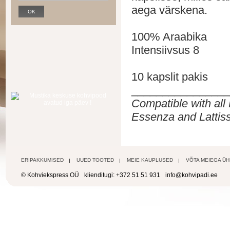
aega värskena
.
100% Araabika
Intensiivsus 8
10 kapslit pakis
________________
Compatible with all
Essenza and Lattis
ERIPAKKUMISED
UUED TOOTED
MEIE KAUPLUSED
VÕTA MEIEGA Ü
© Kohviekspress OÜ
klienditugi: +372 51 51 931
info@kohvipadi.ee