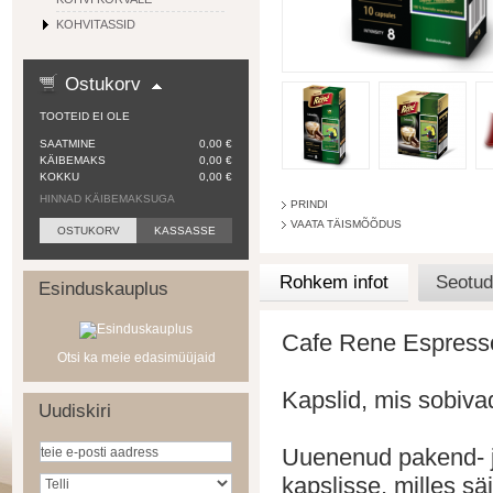
KOHVITASSID
Ostukorv
TOOTEID EI OLE
SAATMINE
0,00 €
KÄIBEMAKS
0,00 €
KOKKU
0,00 €
HINNAD KÄIBEMAKSUGA
PRINDI
VAATA TÄISMÕÕDUS
OSTUKORV
KASSASSE
Rohkem infot
Seotud
Esinduskauplus
Cafe Rene Espress
Otsi ka meie edasimüüjaid
Kapslid, mis sobiva
Uudiskiri
Uuenenud pakend- j
kapslisse
, milles säi