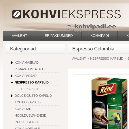
AVALEHT
ERIPAKKUMISED
KOHVIPADI
K
Kategooriad
Espresso Colombia
AVALEHT
NESPRESSO KAPSLID
>
>
KOHVIMASINAD
PIIMAVAHUSTAJAD
KOHVIPADJAD
NESPRESSO KAPSLID
TEEKAPSLID
DOLCE GUSTO KAPSLID
TCHIBO KAPSLID
KOHVIOAD
HOOLDUSVAHENDID
PAKISULGURID
KOHVI KÕRVALE