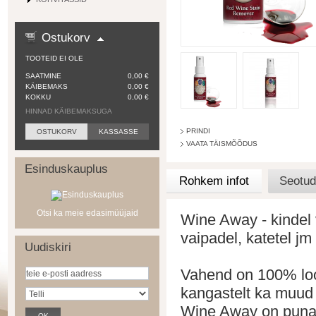
Ostukorv
TOOTEID EI OLE
SAATMINE
0,00 €
KÄIBEMAKS
0,00 €
KOKKU
0,00 €
HINNAD KÄIBEMAKSUGA
PRINDI
OSTUKORV
KASSASSE
VAATA TÄISMÕÕDUS
Esinduskauplus
Rohkem infot
Seotud
Otsi ka meie edasimüüjaid
Wine Away - kindel 
vaipadel, katetel jm t
Uudiskiri
Vahend on 100% lood
kangastelt ka muud 
Wine Away on punas