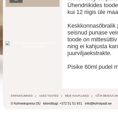
Ühendriikides tood
kui 12 riigis üle ma
Keskkonnasõbralik 
seisnud punase veini
toode on mittesüttiv
ning ei kahjusta kan
juurviljaekstrakte.
Pisike 60ml pudel m
ERIPAKKUMISED
UUED TOOTED
MEIE KAUPLUSED
VÕTA MEIEGA Ü
© Kohviekspress OÜ
klienditugi: +372 51 51 931
info@kohvipadi.ee