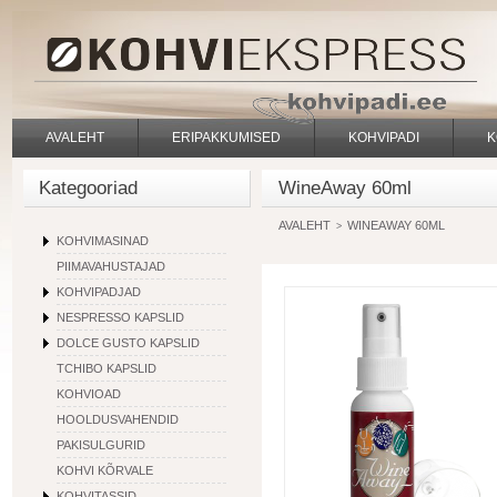
AVALEHT
ERIPAKKUMISED
KOHVIPADI
K
Kategooriad
WineAway 60ml
AVALEHT
WINEAWAY 60ML
>
KOHVIMASINAD
PIIMAVAHUSTAJAD
KOHVIPADJAD
NESPRESSO KAPSLID
DOLCE GUSTO KAPSLID
TCHIBO KAPSLID
KOHVIOAD
HOOLDUSVAHENDID
PAKISULGURID
KOHVI KÕRVALE
KOHVITASSID